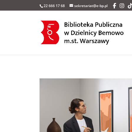
22 666 17 68
sekretariat@e-bp.pl