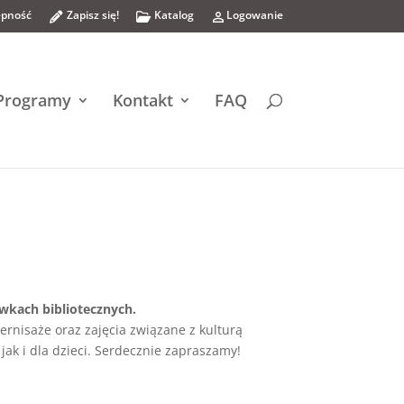
pność
Zapisz się!
Katalog
Logowanie
p
fo
p
e
ld
er
n
er
s
ci
o
o
l
p
n
Programy
Kontakt
FAQ
al
e
o
t
n
ut
ic
ic
li
o
o
n
n
n
e
ic
o
n
ówkach bibliotecznych.
ernisaże oraz zajęcia związane z kulturą
jak i dla dzieci. Serdecznie zapraszamy!