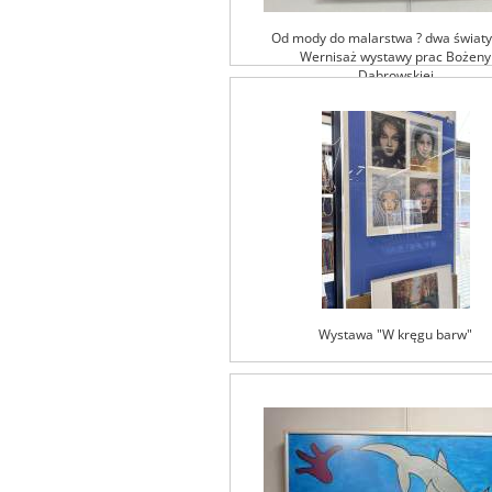
Od mody do malarstwa ? dwa światy i
Wernisaż wystawy prac Bożeny
Dąbrowskiej
Wystawa "W kręgu barw"