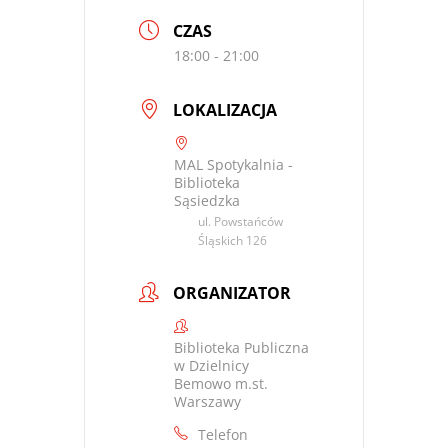
CZAS
18:00 - 21:00
LOKALIZACJA
MAL Spotykalnia -
Biblioteka
Sąsiedzka
ul. Powstańców
Śląskich 126
ORGANIZATOR
Biblioteka Publiczna
w Dzielnicy
Bemowo m.st.
Warszawy
Telefon