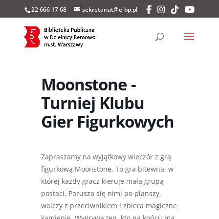
22 666 17 68
sekretariat@e-bp.pl
Moonstone -
Turniej Klubu
Gier Figurkowych
Zapraszamy na wyjątkowy wieczór z grą
figurkową Moonstone. To gra bitewna, w
której każdy gracz kieruje małą grupą
postaci. Porusza się nimi po planszy,
walczy z przeciwnikiem i zbiera magiczne
kamienie. Wygrywa ten, kto na końcu ma