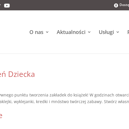
Dostę
O nas
Aktualności
Usługi
eń Dziecka
ywnego punktu tworzenia zakładek do książek! W godzinach otwarc
klejki, wyklejanki, kredki i mnóstwo twórczej zabawy. Stwórz własn
e