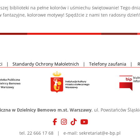
szej biblioteki na pełne kolorów i uśmiechu świętowanie! Tego dni
 fantazyjne, kolorowe motywy! Spędźcie z nami ten radosny dzień
ci
|
Standardy Ochrony Małoletnich
|
Telefony zaufania
|
liczna w Dzielnicy Bemowo m.st. Warszawy
, ul. Powstańców Śląsk
tel. 22 666 17 68 | e-mail: sekretariat@e-bp.pl